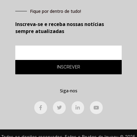
Fique por dentro de tudo!
Inscreva-se e receba nossas notícias
sempre atualizadas
E-
mail
INSCREVER
Siga-nos
F
T
L
Y
a
w
i
o
c
i
n
u
e
t
k
t
b
t
e
u
o
e
d
b
o
r
i
e