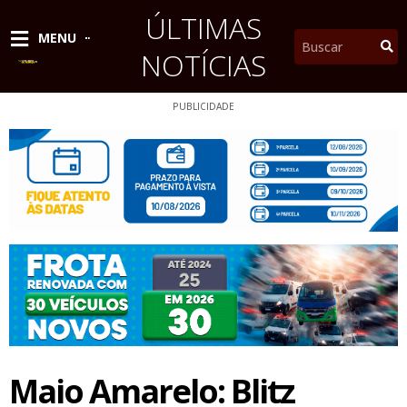
Ir
ÚLTIMAS
para
Pesquisar
MENU
o
NOTÍCIAS
conteúdo
PUBLICIDADE
Maio Amarelo: Blitz