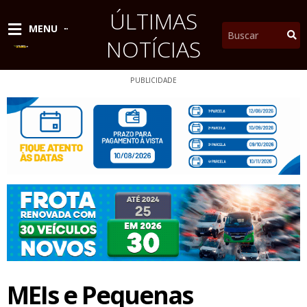
Ir
ÚLTIMAS
para
Pesquisar
MENU
o
NOTÍCIAS
conteúdo
PUBLICIDADE
MEIs e Pequenas