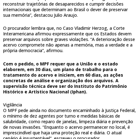
reconstruir trajetórias de desaparecidos e cumprir decisões
internacionais que determinam ao Brasil o dever de preservar
sua memória”, destacou Julio Araujo.
O procurador lembra que, no Caso Vladimir Herzog, a Corte
Interamericana afirmou expressamente que os Estados devem
preservar arquivos sobre graves violações. “A deterioração desse
acervo compromete não apenas a memória, mas a verdade e a
própria democracia”, afirmou.
Com o pedido, o MPF requer que a União e o estado
elaborem, em 30 dias, um plano de trabalho para o
tratamento do acervo e iniciem, em 60 dias, as ações
concretas de análise e organização dos arquivos. A
supervisão técnica deve ser do Instituto do Patrimônio
Histórico e Artístico Nacional (Iphan).
Vigilância
O MPF pede ainda no documento encaminhado à Justiça Federal,
o mínimo de dez agentes por turno e medidas básicas de
salubridade, como reparo de janelas, limpeza diária e prevenção
de novas invasões. “Enquanto o acervo permanecer no local, é
imprescindível que haja uma proteção real e diária. O atual
cenário é insustentável”, escreveu o procurador.