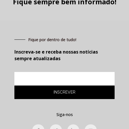
Fique sempre bem informado!
Fique por dentro de tudo!
Inscreva-se e receba nossas notícias
sempre atualizadas
E-
mail
INSCREVER
Siga-nos
F
T
L
Y