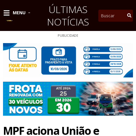
Ir
ÚLTIMAS
para
Pesquisar
MENU
o
NOTÍCIAS
conteúdo
PUBLICIDADE
MPF aciona União e