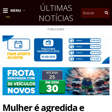
Ir
ÚLTIMAS
para
Pesquisar
MENU
o
NOTÍCIAS
conteúdo
PUBLICIDADE
Mulher é agredida e