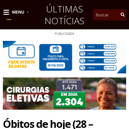
Ir
ÚLTIMAS
para
Pesquisar
MENU
o
NOTÍCIAS
conteúdo
PUBLICIDADE
Óbitos de hoje (28 –