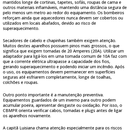
mantidos longe de cortinas, tapetes, sofás, roupas de cama e
outros materiais inflamáveis, mantendo uma distância segura de
pelo menos um metro ao redor do equipamento. Os bombeiros
reforçam ainda que aquecedores nunca devem ser cobertos ou
utilizados em locais abafados, devido ao risco de
superaquecimento.
Secadores de cabelo e chapinhas também exigem atenção.
Muitos destes aparelhos possuem pinos mais grossos, o que
significa que exigem tomadas de 20 Amperes (20A). Utilizar um
adaptador para ligá-los em uma tomada comum de 10A faz com
que a corrente elétrica ultrapasse a capacidade dos fios,
gerando superaquecimento e podendo iniciar um incêndio. Após
o uso, os equipamentos devem permanecer em superfícies
seguras até esfriarem completamente, longe de toalhas,
colchões e roupas.
Outro ponto importante é a manutenção preventiva.
Equipamentos guardados de um inverno para outro podem
acumular poeira, apresentar desgaste ou oxidação. Por isso, o
CBMPR orienta verificar cabos, tomadas e plugs antes de ligar
os aparelhos novamente.
A capitã Luisiana chama atenção especialmente para os riscos