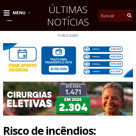
Ir
ÚLTIMAS
para
Pesquisar
MENU
o
NOTÍCIAS
conteúdo
PUBLICIDADE
Risco de incêndios: