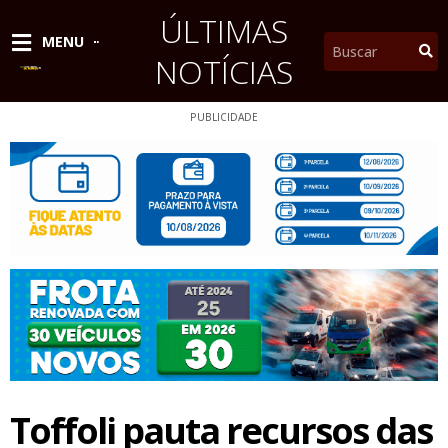
Ir
ÚLTIMAS
para
Pesquisar
MENU
o
NOTÍCIAS
conteúdo
PUBLICIDADE
Toffoli pauta recursos das